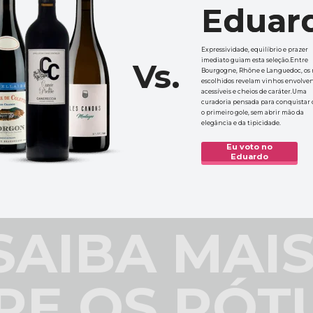
Eduar
Eduar
Expressividade, equilíbrio e prazer 
imediato guiam esta seleção.Entre 
Vs.
Bourgogne, Rhône e Languedoc, os r
escolhidos revelam vinhos envolvent
acessíveis e cheios de caráter.Uma 
curadoria pensada para conquistar 
o primeiro gole, sem abrir mão da 
elegância e da tipicidade.
Eu voto no
Eduardo
SAIBA MAIS
RE OS RÓT