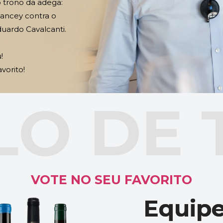
 trono da adega: 
ancey contra o 
uardo Cavalcanti. 
! 
vorito!
O DE 
VOTE NO SEU FAVORITO
Equipe
Equipe