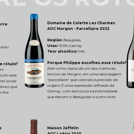
Domaine de Colette Les Charmes 
rre 
AOC Morgon - Parcellaire 2022
Região: 
Beaujolais
Uvas:
 100% Gamay
lucciu
Teor alcoólico:
 14%
Porque Philippe escolheu esse rótulo?
e rótulo?
Este vinho nasce de um dos melhores 
m 
terroirs de Morgon, em uma abordagem 
lhi este 
“parcellaire” que valoriza a precisão da 
as locais 
origem.É uma expressão refinada da 
ânico que 
Gamay, com estrutura e profundidade 
 ilha.
que elevam o Beaujolais a outro nível.
Maison Jaffelin 
s 
AOC Ladoix 2020