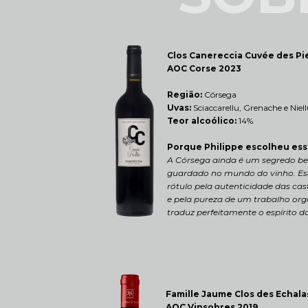
Clos Canereccia 
Cuvée des Pie
AOC Corse 2023
Região: 
Córsega
Uvas:
 Sciaccarellu, Grenache e Niel
Teor alcoólico:
 14%
Porque Philippe escolheu ess
A Córsega ainda é um segredo be
guardado no mundo do vinho. Esco
rótulo pela autenticidade das cast
e pela pureza de um trabalho org
traduz perfeitamente o espírito da
Famille Jaume Clos des Echala
AOC Vinsobres 2019