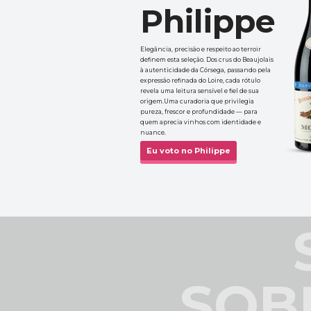
Philippe
Elegância, precisão e respeito ao terroir 
definem esta seleção. Dos crus do Beaujolais 
à autenticidade da Córsega, passando pela 
expressão refinada do Loire, cada rótulo 
revela uma leitura sensível e fiel de sua 
origem.Uma curadoria que privilegia 
pureza, frescor e profundidade — para 
quem aprecia vinhos com identidade e 
nuance.
Eu voto no Philippe
SOB