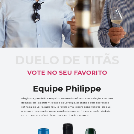
DUELO DE TITÃS
VOTE NO SEU FAVORITO
Equipe Philippe
Elegância, precisão e respeito ao terroir definem esta seleção. Dos crus 
do Beaujolais à autenticidade da Córsega, passando pela expressão 
refinada do Loire, cada rótulo revela uma leitura sensível e fiel de sua 
origem.Uma curadoria que privilegia pureza, frescor e profundidade — 
para quem aprecia vinhos com identidade e nuance.