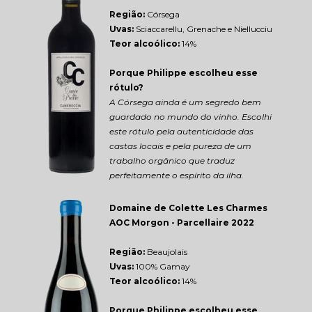
Região: 
Córsega
Uvas:
 Sciaccarellu, Grenache e Niellucciu
Teor alcoólico:
 14%
Porque Philippe escolheu esse 
rótulo?
A Córsega ainda é um segredo bem 
guardado no mundo do vinho. Escolhi 
este rótulo pela autenticidade das 
castas locais e pela pureza de um 
trabalho orgânico que traduz 
perfeitamente o espírito da ilha.
Domaine de Colette Les Charmes 
AOC Morgon - Parcellaire 2022
Região: 
Beaujolais
Uvas:
 100% Gamay
Teor alcoólico:
 14%
Porque Philippe escolheu esse 