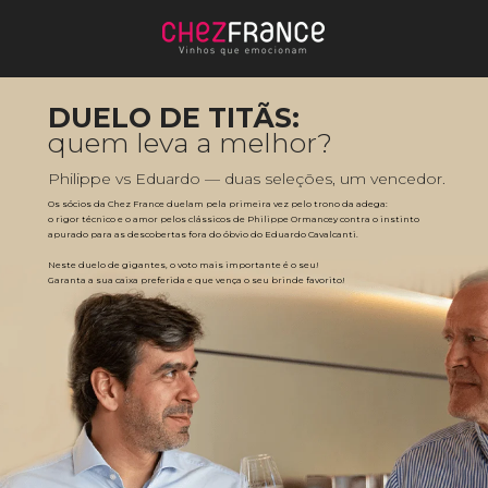
DUELO DE TITÃS:
quem leva a melhor?
Philippe vs Eduardo — duas seleções, um vencedor.
Os sócios da Chez France duelam pela primeira vez pelo trono da adega: 
o rigor técnico e o amor pelos clássicos de Philippe Ormancey contra o instinto 
apurado para as descobertas fora do óbvio do Eduardo Cavalcanti. 
Neste duelo de gigantes, o voto mais importante é o seu! 
Garanta a sua caixa preferida e que vença o seu brinde favorito!