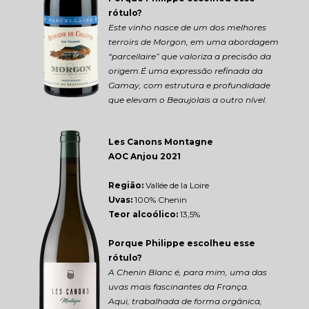
rótulo?
Este vinho nasce de um dos melhores 
terroirs de Morgon, em uma abordagem 
“parcellaire” que valoriza a precisão da 
origem.É uma expressão refinada da 
Gamay, com estrutura e profundidade 
que elevam o Beaujolais a outro nível.
Les Canons Montagne 
AOC Anjou 2021
Região: 
Vallée de la Loire
Uvas:
 100% Chenin
Teor alcoólico:
 13,5%
Porque Philippe escolheu esse 
rótulo?
A Chenin Blanc é, para mim, uma das 
uvas mais fascinantes da França.
Aqui, trabalhada de forma orgânica, 