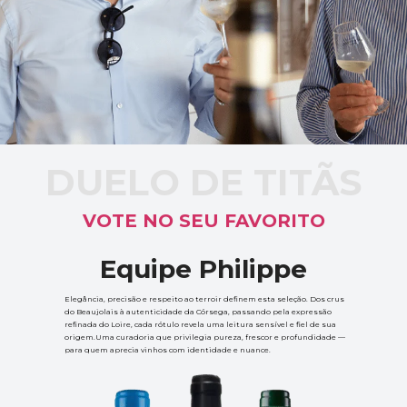
DUELO DE TITÃS
VOTE NO SEU FAVORITO
Equipe Philippe
Elegância, precisão e respeito ao terroir definem esta seleção. Dos crus 
do Beaujolais à autenticidade da Córsega, passando pela expressão 
refinada do Loire, cada rótulo revela uma leitura sensível e fiel de sua 
origem.Uma curadoria que privilegia pureza, frescor e profundidade — 
para quem aprecia vinhos com identidade e nuance.