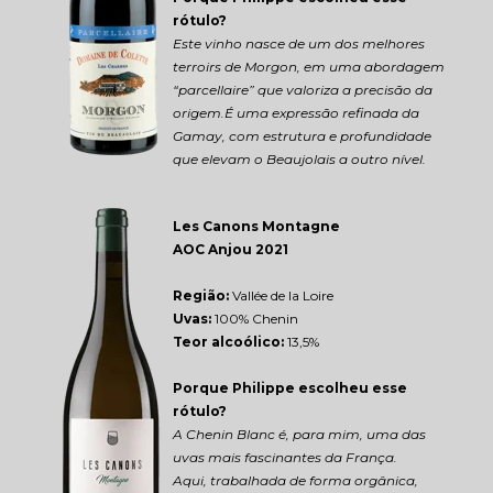
rótulo?
Este vinho nasce de um dos melhores 
terroirs de Morgon, em uma abordagem 
“parcellaire” que valoriza a precisão da 
origem.É uma expressão refinada da 
Gamay, com estrutura e profundidade 
que elevam o Beaujolais a outro nível.
Les Canons Montagne 
AOC Anjou 2021
Região: 
Vallée de la Loire
Uvas:
 100% Chenin
Teor alcoólico:
 13,5%
Porque Philippe escolheu esse 
rótulo?
A Chenin Blanc é, para mim, uma das 
uvas mais fascinantes da França.
Aqui, trabalhada de forma orgânica, 