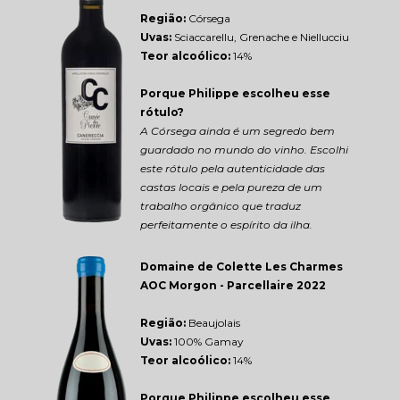
Região: 
Córsega
Uvas:
 Sciaccarellu, Grenache e Niellucciu
Teor alcoólico:
 14%
Porque Philippe escolheu esse 
rótulo?
A Córsega ainda é um segredo bem 
guardado no mundo do vinho. Escolhi 
este rótulo pela autenticidade das 
castas locais e pela pureza de um 
trabalho orgânico que traduz 
perfeitamente o espírito da ilha.
Domaine de Colette Les Charmes 
AOC Morgon - Parcellaire 2022
Região: 
Beaujolais
Uvas:
 100% Gamay
Teor alcoólico:
 14%
Porque Philippe escolheu esse 