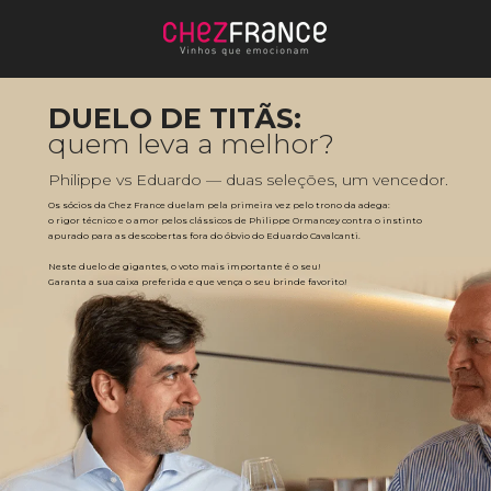
DUELO DE TITÃS:
quem leva a melhor?
Philippe vs Eduardo — duas seleções, um vencedor.
Os sócios da Chez France duelam pela primeira vez pelo trono da adega: 
o rigor técnico e o amor pelos clássicos de Philippe Ormancey contra o instinto 
apurado para as descobertas fora do óbvio do Eduardo Cavalcanti. 
Neste duelo de gigantes, o voto mais importante é o seu! 
Garanta a sua caixa preferida e que vença o seu brinde favorito!