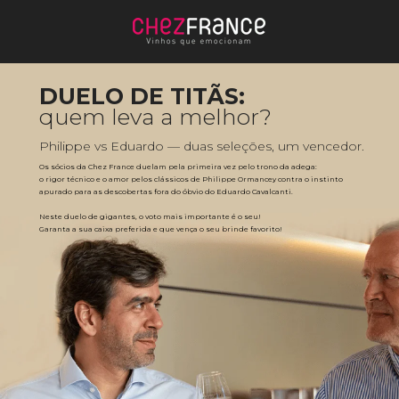
DUELO DE TITÃS:
quem leva a melhor?
Philippe vs Eduardo — duas seleções, um vencedor.
Os sócios da Chez France duelam pela primeira vez pelo trono da adega: 
o rigor técnico e o amor pelos clássicos de Philippe Ormancey contra o instinto 
apurado para as descobertas fora do óbvio do Eduardo Cavalcanti. 
Neste duelo de gigantes, o voto mais importante é o seu! 
Garanta a sua caixa preferida e que vença o seu brinde favorito!