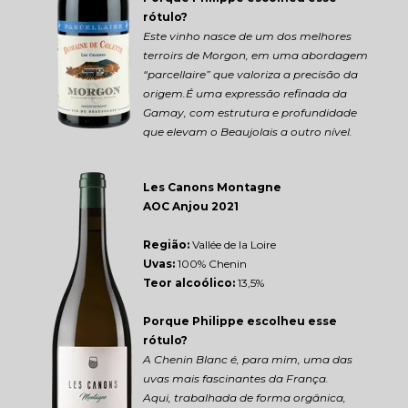
rótulo?
Este vinho nasce de um dos melhores 
terroirs de Morgon, em uma abordagem 
“parcellaire” que valoriza a precisão da 
origem.É uma expressão refinada da 
Gamay, com estrutura e profundidade 
que elevam o Beaujolais a outro nível.
Les Canons Montagne 
AOC Anjou 2021
Região: 
Vallée de la Loire
Uvas:
 100% Chenin
Teor alcoólico:
 13,5%
Porque Philippe escolheu esse 
rótulo?
A Chenin Blanc é, para mim, uma das 
uvas mais fascinantes da França.
Aqui, trabalhada de forma orgânica, 