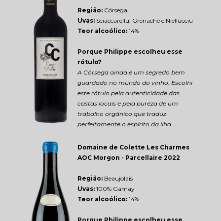
Região: 
Córsega
Uvas:
 Sciaccarellu, Grenache e Niellucciu
Teor alcoólico:
 14%
Porque Philippe escolheu esse 
rótulo?
A Córsega ainda é um segredo bem 
guardado no mundo do vinho. Escolhi 
este rótulo pela autenticidade das 
castas locais e pela pureza de um 
trabalho orgânico que traduz 
perfeitamente o espírito da ilha.
Domaine de Colette Les Charmes 
AOC Morgon - Parcellaire 2022
Região: 
Beaujolais
Uvas:
 100% Gamay
Teor alcoólico:
 14%
Porque Philippe escolheu esse 