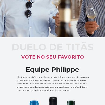
DUELO DE TITÃS
VOTE NO SEU FAVORITO
Equipe Philippe
Elegância, precisão e respeito ao terroir definem esta seleção. Dos crus 
do Beaujolais à autenticidade da Córsega, passando pela expressão 
refinada do Loire, cada rótulo revela uma leitura sensível e fiel de sua 
origem.Uma curadoria que privilegia pureza, frescor e profundidade — 
para quem aprecia vinhos com identidade e nuance.