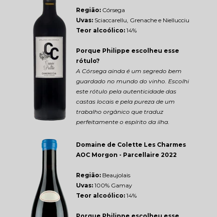
Região: 
Córsega
Uvas:
 Sciaccarellu, Grenache e Niellucciu
Teor alcoólico:
 14%
Porque Philippe escolheu esse 
rótulo?
A Córsega ainda é um segredo bem 
guardado no mundo do vinho. Escolhi 
este rótulo pela autenticidade das 
castas locais e pela pureza de um 
trabalho orgânico que traduz 
perfeitamente o espírito da ilha.
Domaine de Colette Les Charmes 
AOC Morgon - Parcellaire 2022
Região: 
Beaujolais
Uvas:
 100% Gamay
Teor alcoólico:
 14%
Porque Philippe escolheu esse 