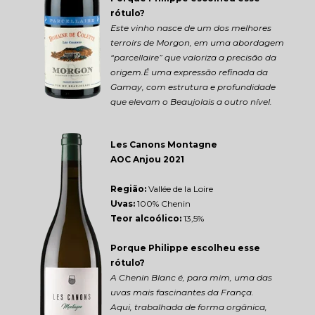
rótulo?
Este vinho nasce de um dos melhores 
terroirs de Morgon, em uma abordagem 
“parcellaire” que valoriza a precisão da 
origem.É uma expressão refinada da 
Gamay, com estrutura e profundidade 
que elevam o Beaujolais a outro nível.
Les Canons Montagne 
AOC Anjou 2021
Região: 
Vallée de la Loire
Uvas:
 100% Chenin
Teor alcoólico:
 13,5%
Porque Philippe escolheu esse 
rótulo?
A Chenin Blanc é, para mim, uma das 
uvas mais fascinantes da França.
Aqui, trabalhada de forma orgânica, 