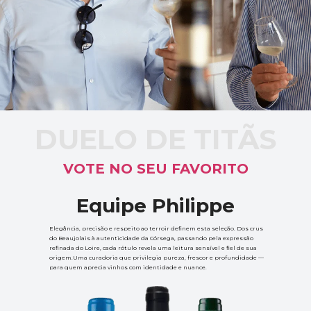
DUELO DE TITÃS
VOTE NO SEU FAVORITO
Equipe Philippe
Elegância, precisão e respeito ao terroir definem esta seleção. Dos crus 
do Beaujolais à autenticidade da Córsega, passando pela expressão 
refinada do Loire, cada rótulo revela uma leitura sensível e fiel de sua 
origem.Uma curadoria que privilegia pureza, frescor e profundidade — 
para quem aprecia vinhos com identidade e nuance.