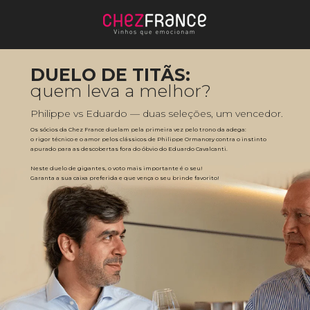
DUELO DE TITÃS:
quem leva a melhor?
Philippe vs Eduardo — duas seleções, um vencedor.
Os sócios da Chez France duelam pela primeira vez pelo trono da adega: 
o rigor técnico e o amor pelos clássicos de Philippe Ormancey contra o instinto 
apurado para as descobertas fora do óbvio do Eduardo Cavalcanti. 
Neste duelo de gigantes, o voto mais importante é o seu! 
Garanta a sua caixa preferida e que vença o seu brinde favorito!