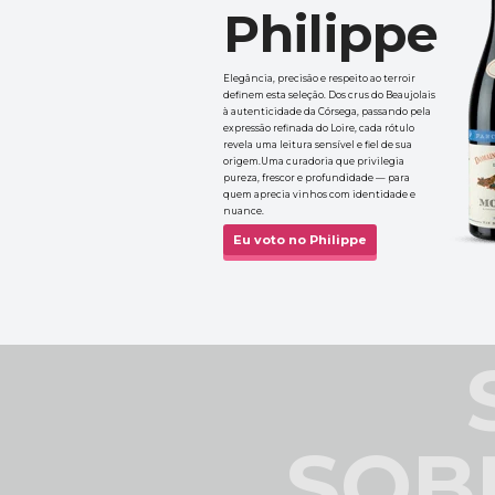
Philippe
Elegância, precisão e respeito ao terroir 
definem esta seleção. Dos crus do Beaujolais 
à autenticidade da Córsega, passando pela 
expressão refinada do Loire, cada rótulo 
revela uma leitura sensível e fiel de sua 
origem.Uma curadoria que privilegia 
pureza, frescor e profundidade — para 
quem aprecia vinhos com identidade e 
nuance.
Eu voto no Philippe
SOB