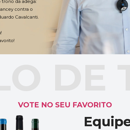
 trono da adega: 
ancey contra o 
uardo Cavalcanti. 
! 
vorito!
O DE 
VOTE NO SEU FAVORITO
Equipe
Equipe