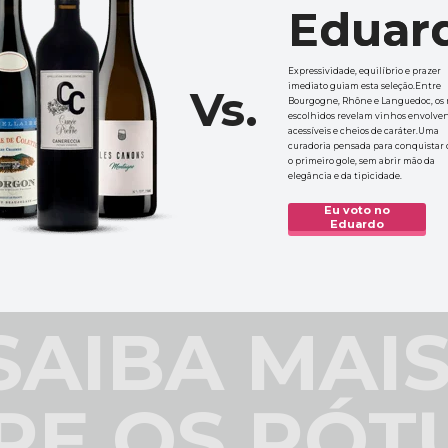
Eduar
Eduar
Expressividade, equilíbrio e prazer 
imediato guiam esta seleção.Entre 
Vs.
Bourgogne, Rhône e Languedoc, os r
escolhidos revelam vinhos envolvent
acessíveis e cheios de caráter.Uma 
curadoria pensada para conquistar 
o primeiro gole, sem abrir mão da 
elegância e da tipicidade.
Eu voto no
Eduardo
SAIBA MAIS
RE OS RÓT