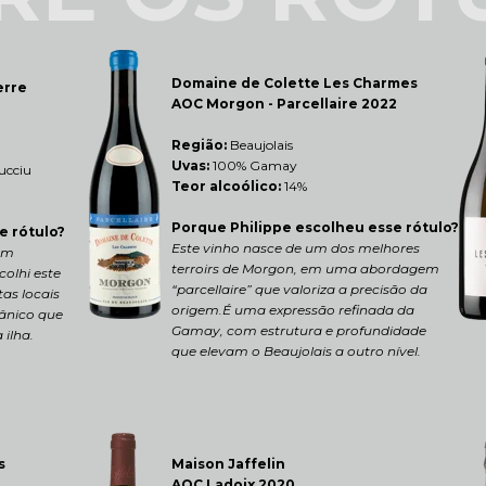
Domaine de Colette Les Charmes 
rre 
AOC Morgon - Parcellaire 2022
Região: 
Beaujolais
Uvas:
 100% Gamay
lucciu
Teor alcoólico:
 14%
Porque Philippe escolheu esse rótulo?
e rótulo?
Este vinho nasce de um dos melhores 
m 
terroirs de Morgon, em uma abordagem 
lhi este 
“parcellaire” que valoriza a precisão da 
as locais 
origem.É uma expressão refinada da 
ânico que 
Gamay, com estrutura e profundidade 
 ilha.
que elevam o Beaujolais a outro nível.
Maison Jaffelin 
s 
AOC Ladoix 2020