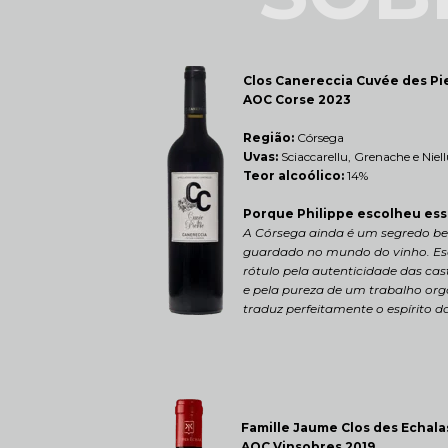
Clos Canereccia 
Cuvée des Pie
AOC Corse 2023
Região: 
Córsega
Uvas:
 Sciaccarellu, Grenache e Niel
Teor alcoólico:
 14%
Porque Philippe escolheu ess
A Córsega ainda é um segredo be
guardado no mundo do vinho. Esco
rótulo pela autenticidade das cast
e pela pureza de um trabalho org
traduz perfeitamente o espírito da
Famille Jaume Clos des Echala
AOC Vinsobres 2019