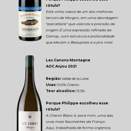
rótulo?
Este vinho nasce de um dos melhores 
terroirs de Morgon, em uma abordagem 
“parcellaire” que valoriza a precisão da 
origem.É uma expressão refinada da 
Gamay, com estrutura e profundidade 
que elevam o Beaujolais a outro nível.
Les Canons Montagne 
AOC Anjou 2021
Região: 
Vallée de la Loire
Uvas:
 100% Chenin
Teor alcoólico:
 13,5%
Porque Philippe escolheu esse 
rótulo?
A Chenin Blanc é, para mim, uma das 
uvas mais fascinantes da França.
Aqui, trabalhada de forma orgânica, 