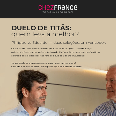
DUELO DE TITÃS:
quem leva a melhor?
Philippe vs Eduardo — duas seleções, um vencedor.
Os sócios da Chez France duelam pela primeira vez pelo trono da adega: 
o rigor técnico e o amor pelos clássicos de Philippe Ormancey contra o instinto 
apurado para as descobertas fora do óbvio do Eduardo Cavalcanti. 
Neste duelo de gigantes, o voto mais importante é o seu! 
Garanta a sua caixa preferida e que vença o seu brinde favorito!