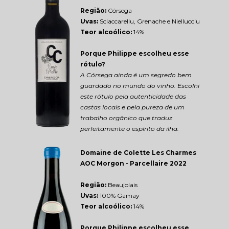
Região: 
Córsega
Uvas:
 Sciaccarellu, Grenache e Niellucciu
Teor alcoólico:
 14%
Porque Philippe escolheu esse 
rótulo?
A Córsega ainda é um segredo bem 
guardado no mundo do vinho. Escolhi 
este rótulo pela autenticidade das 
castas locais e pela pureza de um 
trabalho orgânico que traduz 
perfeitamente o espírito da ilha.
Domaine de Colette Les Charmes 
AOC Morgon - Parcellaire 2022
Região: 
Beaujolais
Uvas:
 100% Gamay
Teor alcoólico:
 14%
Porque Philippe escolheu esse 