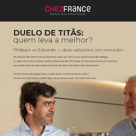
DUELO DE TITÃS:
quem leva a melhor?
Philippe vs Eduardo — duas seleções, um vencedor.
Os sócios da Chez France duelam pela primeira vez pelo trono da adega: 
o rigor técnico e o amor pelos clássicos de Philippe Ormancey contra o instinto 
apurado para as descobertas fora do óbvio do Eduardo Cavalcanti. 
Neste duelo de gigantes, o voto mais importante é o seu! 
Garanta a sua caixa preferida e que vença o seu brinde favorito!