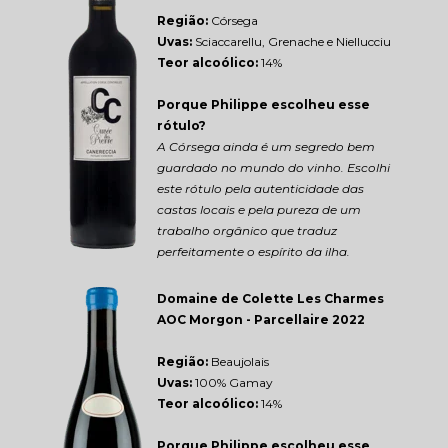
Região: 
Córsega
Uvas:
 Sciaccarellu, Grenache e Niellucciu
Teor alcoólico:
 14%
Porque Philippe escolheu esse 
rótulo?
A Córsega ainda é um segredo bem 
guardado no mundo do vinho. Escolhi 
este rótulo pela autenticidade das 
castas locais e pela pureza de um 
trabalho orgânico que traduz 
perfeitamente o espírito da ilha.
Domaine de Colette Les Charmes 
AOC Morgon - Parcellaire 2022
Região: 
Beaujolais
Uvas:
 100% Gamay
Teor alcoólico:
 14%
Porque Philippe escolheu esse 