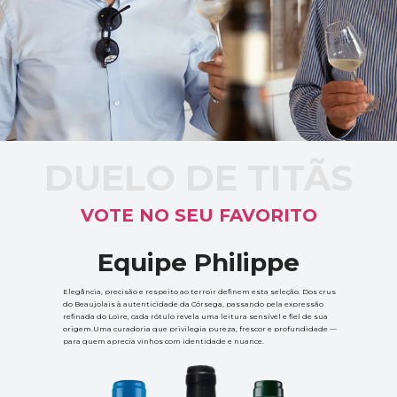
DUELO DE TITÃS
VOTE NO SEU FAVORITO
Equipe Philippe
Elegância, precisão e respeito ao terroir definem esta seleção. Dos crus 
do Beaujolais à autenticidade da Córsega, passando pela expressão 
refinada do Loire, cada rótulo revela uma leitura sensível e fiel de sua 
origem.Uma curadoria que privilegia pureza, frescor e profundidade — 
para quem aprecia vinhos com identidade e nuance.