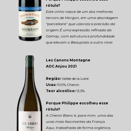
rótulo?
Este vinho nasce de um dos melhores 
terroirs de Morgon, em uma abordagem 
“parcellaire” que valoriza a precisão da 
origem.É uma expressão refinada da 
Gamay, com estrutura e profundidade 
que elevam o Beaujolais a outro nível.
Les Canons Montagne 
AOC Anjou 2021
Região: 
Vallée de la Loire
Uvas:
 100% Chenin
Teor alcoólico:
 13,5%
Porque Philippe escolheu esse 
rótulo?
A Chenin Blanc é, para mim, uma das 
uvas mais fascinantes da França.
Aqui, trabalhada de forma orgânica, 