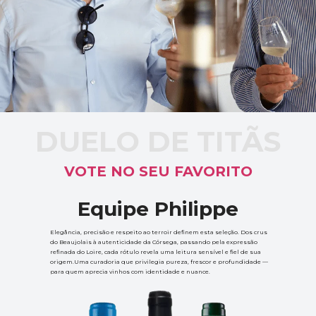
DUELO DE TITÃS
VOTE NO SEU FAVORITO
Equipe Philippe
Elegância, precisão e respeito ao terroir definem esta seleção. Dos crus 
do Beaujolais à autenticidade da Córsega, passando pela expressão 
refinada do Loire, cada rótulo revela uma leitura sensível e fiel de sua 
origem.Uma curadoria que privilegia pureza, frescor e profundidade — 
para quem aprecia vinhos com identidade e nuance.