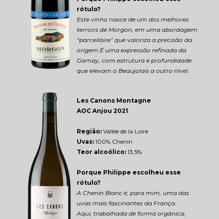
rótulo?
Este vinho nasce de um dos melhores 
terroirs de Morgon, em uma abordagem 
“parcellaire” que valoriza a precisão da 
origem.É uma expressão refinada da 
Gamay, com estrutura e profundidade 
que elevam o Beaujolais a outro nível.
Les Canons Montagne 
AOC Anjou 2021
Região: 
Vallée de la Loire
Uvas:
 100% Chenin
Teor alcoólico:
 13,5%
Porque Philippe escolheu esse 
rótulo?
A Chenin Blanc é, para mim, uma das 
uvas mais fascinantes da França.
Aqui, trabalhada de forma orgânica, 