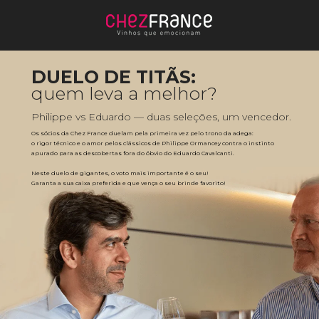
DUELO DE TITÃS:
quem leva a melhor?
Philippe vs Eduardo — duas seleções, um vencedor.
Os sócios da Chez France duelam pela primeira vez pelo trono da adega: 
o rigor técnico e o amor pelos clássicos de Philippe Ormancey contra o instinto 
apurado para as descobertas fora do óbvio do Eduardo Cavalcanti. 
Neste duelo de gigantes, o voto mais importante é o seu! 
Garanta a sua caixa preferida e que vença o seu brinde favorito!