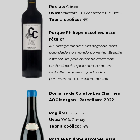
Região: 
Córsega
Uvas:
 Sciaccarellu, Grenache e Niellucciu
Teor alcoólico:
 14%
Porque Philippe escolheu esse 
rótulo?
A Córsega ainda é um segredo bem 
guardado no mundo do vinho. Escolhi 
este rótulo pela autenticidade das 
castas locais e pela pureza de um 
trabalho orgânico que traduz 
perfeitamente o espírito da ilha.
Domaine de Colette Les Charmes 
AOC Morgon - Parcellaire 2022
Região: 
Beaujolais
Uvas:
 100% Gamay
Teor alcoólico:
 14%
Porque Philippe escolheu esse 