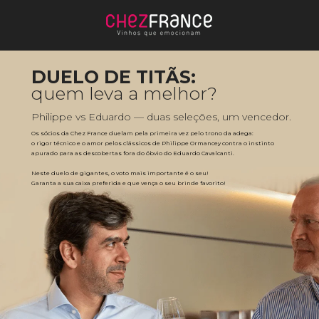
DUELO DE TITÃS:
quem leva a melhor?
Philippe vs Eduardo — duas seleções, um vencedor.
Os sócios da Chez France duelam pela primeira vez pelo trono da adega: 
o rigor técnico e o amor pelos clássicos de Philippe Ormancey contra o instinto 
apurado para as descobertas fora do óbvio do Eduardo Cavalcanti. 
Neste duelo de gigantes, o voto mais importante é o seu! 
Garanta a sua caixa preferida e que vença o seu brinde favorito!