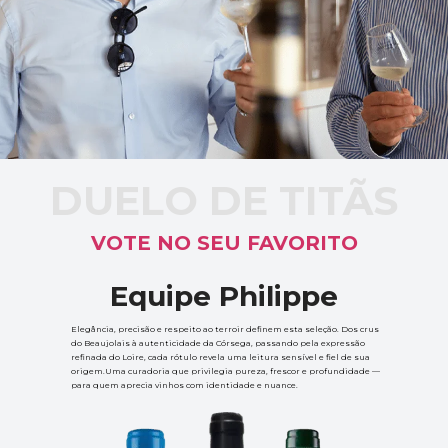
DUELO DE TITÃS
VOTE NO SEU FAVORITO
Equipe Philippe
Elegância, precisão e respeito ao terroir definem esta seleção. Dos crus 
do Beaujolais à autenticidade da Córsega, passando pela expressão 
refinada do Loire, cada rótulo revela uma leitura sensível e fiel de sua 
origem.Uma curadoria que privilegia pureza, frescor e profundidade — 
para quem aprecia vinhos com identidade e nuance.