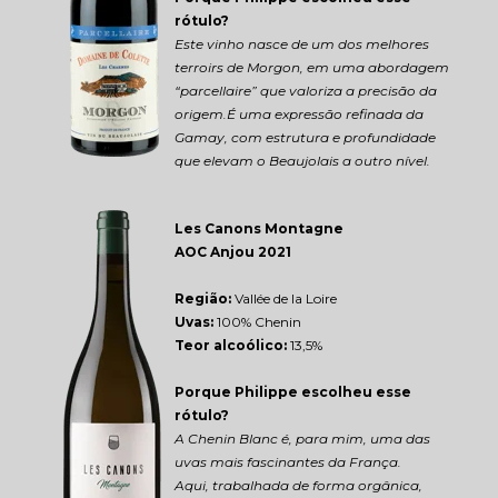
rótulo?
Este vinho nasce de um dos melhores 
terroirs de Morgon, em uma abordagem 
“parcellaire” que valoriza a precisão da 
origem.É uma expressão refinada da 
Gamay, com estrutura e profundidade 
que elevam o Beaujolais a outro nível.
Les Canons Montagne 
AOC Anjou 2021
Região: 
Vallée de la Loire
Uvas:
 100% Chenin
Teor alcoólico:
 13,5%
Porque Philippe escolheu esse 
rótulo?
A Chenin Blanc é, para mim, uma das 
uvas mais fascinantes da França.
Aqui, trabalhada de forma orgânica, 