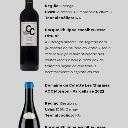
Região: 
Córsega
Uvas:
 Sciaccarellu, Grenache e Niellucciu
Teor alcoólico:
 14%
Porque Philippe escolheu esse 
rótulo?
A Córsega ainda é um segredo bem 
guardado no mundo do vinho. Escolhi 
este rótulo pela autenticidade das 
castas locais e pela pureza de um 
trabalho orgânico que traduz 
perfeitamente o espírito da ilha.
Domaine de Colette Les Charmes 
AOC Morgon - Parcellaire 2022
Região: 
Beaujolais
Uvas:
 100% Gamay
Teor alcoólico:
 14%
Porque Philippe escolheu esse 