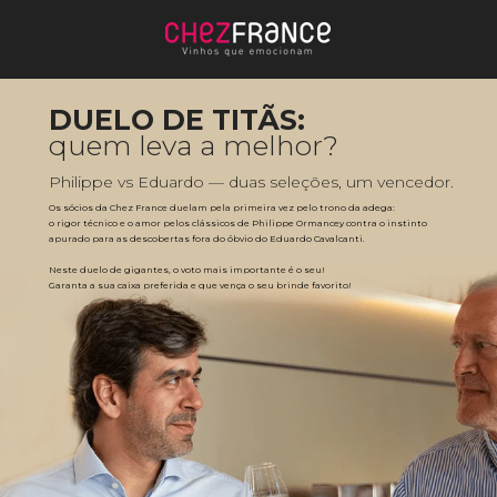
DUELO DE TITÃS:
quem leva a melhor?
Philippe vs Eduardo — duas seleções, um vencedor.
Os sócios da Chez France duelam pela primeira vez pelo trono da adega: 
o rigor técnico e o amor pelos clássicos de Philippe Ormancey contra o instinto 
apurado para as descobertas fora do óbvio do Eduardo Cavalcanti. 
Neste duelo de gigantes, o voto mais importante é o seu! 
Garanta a sua caixa preferida e que vença o seu brinde favorito!