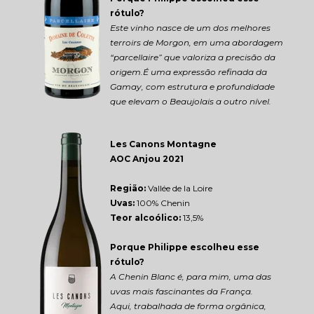
rótulo?
Este vinho nasce de um dos melhores 
terroirs de Morgon, em uma abordagem 
“parcellaire” que valoriza a precisão da 
origem.É uma expressão refinada da 
Gamay, com estrutura e profundidade 
que elevam o Beaujolais a outro nível.
Les Canons Montagne 
AOC Anjou 2021
Região: 
Vallée de la Loire
Uvas:
 100% Chenin
Teor alcoólico:
 13,5%
Porque Philippe escolheu esse 
rótulo?
A Chenin Blanc é, para mim, uma das 
uvas mais fascinantes da França.
Aqui, trabalhada de forma orgânica, 