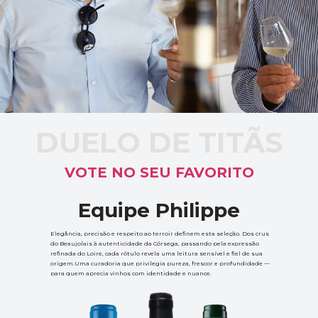
DUELO DE TITÃS
VOTE NO SEU FAVORITO
Equipe Philippe
Elegância, precisão e respeito ao terroir definem esta seleção. Dos crus 
do Beaujolais à autenticidade da Córsega, passando pela expressão 
refinada do Loire, cada rótulo revela uma leitura sensível e fiel de sua 
origem.Uma curadoria que privilegia pureza, frescor e profundidade — 
para quem aprecia vinhos com identidade e nuance.