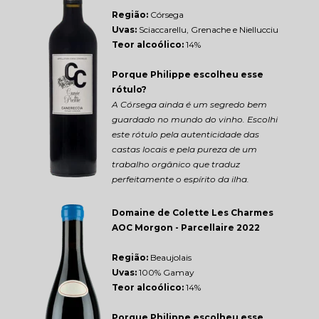
Região: 
Córsega
Uvas:
 Sciaccarellu, Grenache e Niellucciu
Teor alcoólico:
 14%
Porque Philippe escolheu esse 
rótulo?
A Córsega ainda é um segredo bem 
guardado no mundo do vinho. Escolhi 
este rótulo pela autenticidade das 
castas locais e pela pureza de um 
trabalho orgânico que traduz 
perfeitamente o espírito da ilha.
Domaine de Colette Les Charmes 
AOC Morgon - Parcellaire 2022
Região: 
Beaujolais
Uvas:
 100% Gamay
Teor alcoólico:
 14%
Porque Philippe escolheu esse 