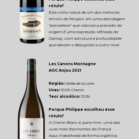
rótulo?
Este vinho nasce de um dos melhores 
terroirs de Morgon, em uma abordagem 
“parcellaire” que valoriza a precisão da 
origem.É uma expressão refinada da 
Gamay, com estrutura e profundidade 
que elevam o Beaujolais a outro nível.
Les Canons Montagne 
AOC Anjou 2021
Região: 
Vallée de la Loire
Uvas:
 100% Chenin
Teor alcoólico:
 13,5%
Porque Philippe escolheu esse 
rótulo?
A Chenin Blanc é, para mim, uma das 
uvas mais fascinantes da França.
Aqui, trabalhada de forma orgânica, 