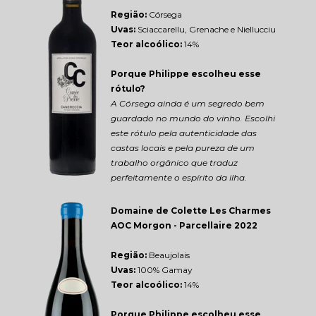
Região: 
Córsega
Uvas:
 Sciaccarellu, Grenache e Niellucciu
Teor alcoólico:
 14%
Porque Philippe escolheu esse 
rótulo?
A Córsega ainda é um segredo bem 
guardado no mundo do vinho. Escolhi 
este rótulo pela autenticidade das 
castas locais e pela pureza de um 
trabalho orgânico que traduz 
perfeitamente o espírito da ilha.
Domaine de Colette Les Charmes 
AOC Morgon - Parcellaire 2022
Região: 
Beaujolais
Uvas:
 100% Gamay
Teor alcoólico:
 14%
Porque Philippe escolheu esse 