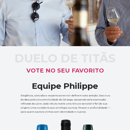
DUELO DE TITÃS
VOTE NO SEU FAVORITO
Equipe Philippe
Elegância, precisão e respeito ao terroir definem esta seleção. Dos crus 
do Beaujolais à autenticidade da Córsega, passando pela expressão 
refinada do Loire, cada rótulo revela uma leitura sensível e fiel de sua 
origem.Uma curadoria que privilegia pureza, frescor e profundidade — 
para quem aprecia vinhos com identidade e nuance.