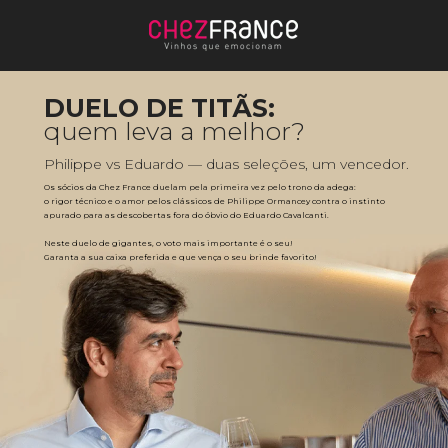
DUELO DE TITÃS:
quem leva a melhor?
Philippe vs Eduardo — duas seleções, um vencedor.
Os sócios da Chez France duelam pela primeira vez pelo trono da adega: 
o rigor técnico e o amor pelos clássicos de Philippe Ormancey contra o instinto 
apurado para as descobertas fora do óbvio do Eduardo Cavalcanti. 
Neste duelo de gigantes, o voto mais importante é o seu! 
Garanta a sua caixa preferida e que vença o seu brinde favorito!