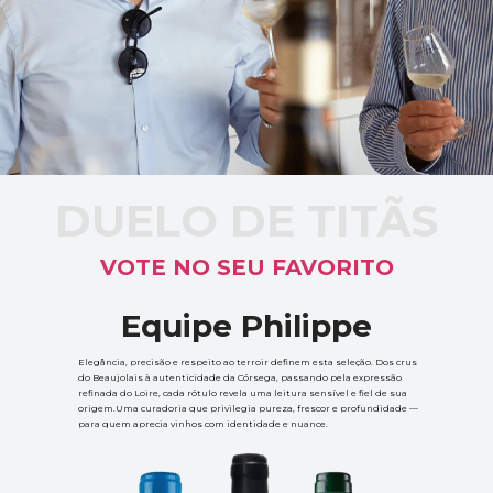
DUELO DE TITÃS
VOTE NO SEU FAVORITO
Equipe Philippe
Elegância, precisão e respeito ao terroir definem esta seleção. Dos crus 
do Beaujolais à autenticidade da Córsega, passando pela expressão 
refinada do Loire, cada rótulo revela uma leitura sensível e fiel de sua 
origem.Uma curadoria que privilegia pureza, frescor e profundidade — 
para quem aprecia vinhos com identidade e nuance.