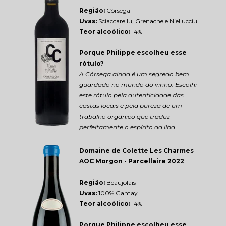
Região: 
Córsega
Uvas:
 Sciaccarellu, Grenache e Niellucciu
Teor alcoólico:
 14%
Porque Philippe escolheu esse 
rótulo?
A Córsega ainda é um segredo bem 
guardado no mundo do vinho. Escolhi 
este rótulo pela autenticidade das 
castas locais e pela pureza de um 
trabalho orgânico que traduz 
perfeitamente o espírito da ilha.
Domaine de Colette Les Charmes 
AOC Morgon - Parcellaire 2022
Região: 
Beaujolais
Uvas:
 100% Gamay
Teor alcoólico:
 14%
Porque Philippe escolheu esse 