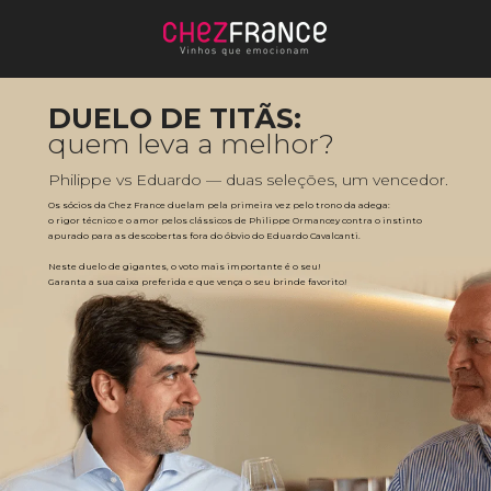
DUELO DE TITÃS:
quem leva a melhor?
Philippe vs Eduardo — duas seleções, um vencedor.
Os sócios da Chez France duelam pela primeira vez pelo trono da adega: 
o rigor técnico e o amor pelos clássicos de Philippe Ormancey contra o instinto 
apurado para as descobertas fora do óbvio do Eduardo Cavalcanti. 
Neste duelo de gigantes, o voto mais importante é o seu! 
Garanta a sua caixa preferida e que vença o seu brinde favorito!