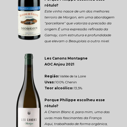
rótulo?
Este vinho nasce de um dos melhores 
terroirs de Morgon, em uma abordagem 
“parcellaire” que valoriza a precisão da 
origem.É uma expressão refinada da 
Gamay, com estrutura e profundidade 
que elevam o Beaujolais a outro nível.
Les Canons Montagne 
AOC Anjou 2021
Região: 
Vallée de la Loire
Uvas:
 100% Chenin
Teor alcoólico:
 13,5%
Porque Philippe escolheu esse 
rótulo?
A Chenin Blanc é, para mim, uma das 
uvas mais fascinantes da França.
Aqui, trabalhada de forma orgânica, 