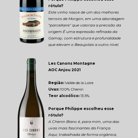
rótulo?
Este vinho nasce de um dos melhores 
terroirs de Morgon, em uma abordagem 
“parcellaire” que valoriza a precisão da 
origem.É uma expressão refinada da 
Gamay, com estrutura e profundidade 
que elevam o Beaujolais a outro nível.
Les Canons Montagne 
AOC Anjou 2021
Região: 
Vallée de la Loire
Uvas:
 100% Chenin
Teor alcoólico:
 13,5%
Porque Philippe escolheu esse 
rótulo?
A Chenin Blanc é, para mim, uma das 
uvas mais fascinantes da França.
Aqui, trabalhada de forma orgânica, 