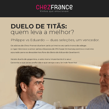
DUELO DE TITÃS:
quem leva a melhor?
Philippe vs Eduardo — duas seleções, um vencedor.
Os sócios da Chez France duelam pela primeira vez pelo trono da adega: 
o rigor técnico e o amor pelos clássicos de Philippe Ormancey contra o instinto 
apurado para as descobertas fora do óbvio do Eduardo Cavalcanti. 
Neste duelo de gigantes, o voto mais importante é o seu! 
Garanta a sua caixa preferida e que vença o seu brinde favorito!