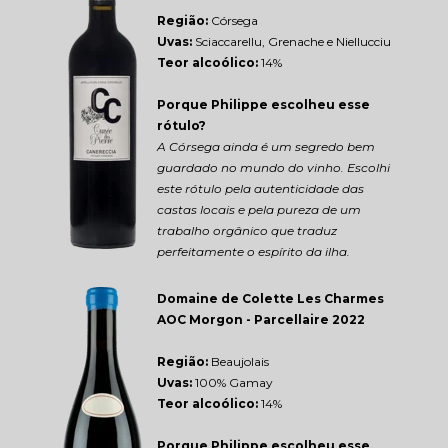
Região: 
Córsega
Uvas:
 Sciaccarellu, Grenache e Niellucciu
Teor alcoólico:
 14%
Porque Philippe escolheu esse 
rótulo?
A Córsega ainda é um segredo bem 
guardado no mundo do vinho. Escolhi 
este rótulo pela autenticidade das 
castas locais e pela pureza de um 
trabalho orgânico que traduz 
perfeitamente o espírito da ilha.
Domaine de Colette Les Charmes 
AOC Morgon - Parcellaire 2022
Região: 
Beaujolais
Uvas:
 100% Gamay
Teor alcoólico:
 14%
Porque Philippe escolheu esse 